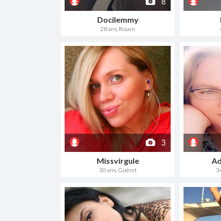
8
Docilemmy
28 ans, Rouen
3
Missvirgule
Ad
30 ans, Guéret
3