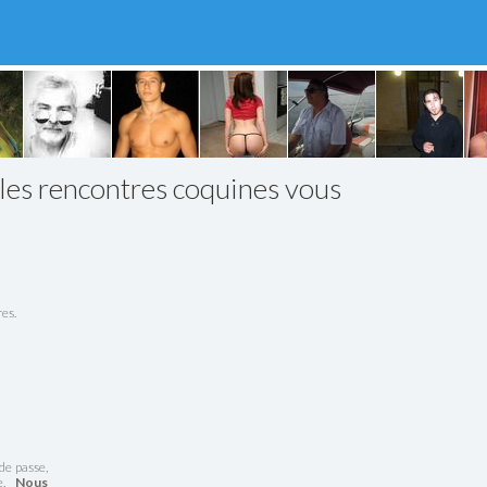
 les rencontres coquines vous
es.
de passe,
te.
Nous