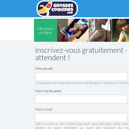
Membres
en ligne
Inscrivez-vous gratuitement -
attendent !
Mon pseudo
Choisissez votre pseudo et votre mot de passe. Maximum 15 lettr
Mon mot de passe
Mon e-mail
Votre e-mail ne sera utilisé que pour vous adresser votre mot 
alertes ou vous informer au sujet des services du si