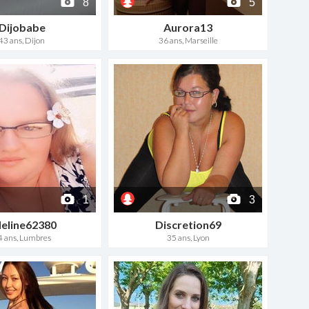
8
5
Dijobabe
Aurora13
43 ans, Dijon
36 ans, Marseille
1
3
eline62380
Discretion69
4 ans, Lumbres
35 ans, Lyon