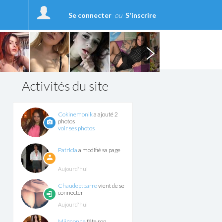
Se connecter
ou
S'inscrire
Activités du site
Cokinemonik
a ajouté 2
photos
voir ses photos
Patricia
a modifié sa page
Aujourd'hui
Chaudeptbarre
vient de se
connecter
Aujourd'hui
Miignonne
fête son